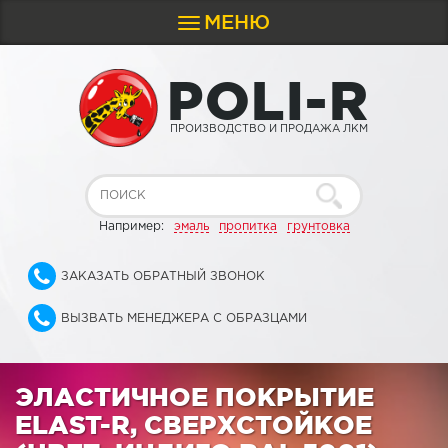
МЕНЮ
Toggle
navigation
P
O
L
I
-
R
ПРОИЗВОДСТВО И ПРОДАЖА ЛКМ
Например:
эмаль
пропитка
грунтовка
ЗАКАЗАТЬ ОБРАТНЫЙ ЗВОНОК
ВЫЗВАТЬ МЕНЕДЖЕРА С ОБРАЗЦАМИ
ЭЛАСТИЧНОЕ ПОКРЫТИЕ
ELAST-R, СВЕРХСТОЙКОЕ