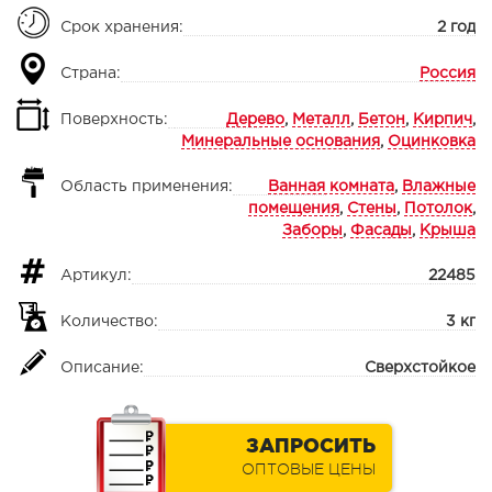
Срок хранения:
2 год
Страна:
Россия
Поверхность:
Дерево
,
Металл
,
Бетон
,
Кирпич
,
Минеральные основания
,
Оцинковка
Область применения:
Ванная комната
,
Влажные
помещения
,
Стены
,
Потолок
,
Заборы
,
Фасады
,
Крыша
Артикул:
22485
Количество:
3 кг
Описание:
Сверхстойкое
ЗАПРОСИТЬ
ОПТОВЫЕ ЦЕНЫ