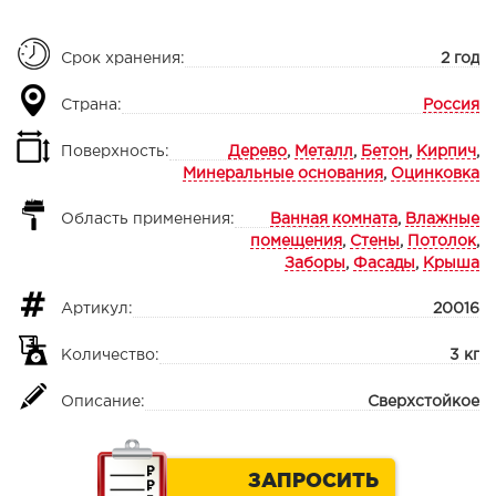
Срок хранения:
2 год
Страна:
Россия
Поверхность:
Дерево
,
Металл
,
Бетон
,
Кирпич
,
Минеральные основания
,
Оцинковка
Область применения:
Ванная комната
,
Влажные
помещения
,
Стены
,
Потолок
,
Заборы
,
Фасады
,
Крыша
Артикул:
20016
Количество:
3 кг
Описание:
Сверхстойкое
ЗАПРОСИТЬ