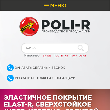
МЕНЮ
Toggle
navigation
P
O
L
I
-
R
ПРОИЗВОДСТВО И ПРОДАЖА ЛКМ
Например:
эмаль
пропитка
грунтовка
ЗАКАЗАТЬ ОБРАТНЫЙ ЗВОНОК
ВЫЗВАТЬ МЕНЕДЖЕРА С ОБРАЗЦАМИ
ЭЛАСТИЧНОЕ ПОКРЫТИЕ
ELAST-R, СВЕРХСТОЙКОЕ