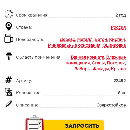
Срок хранения:
2 год
Страна:
Россия
Поверхность:
Дерево
,
Металл
,
Бетон
,
Кирпич
,
Минеральные основания
,
Оцинковка
Область применения:
Ванная комната
,
Влажные
помещения
,
Стены
,
Потолок
,
Заборы
,
Фасады
,
Крыша
Артикул:
22492
Количество:
6 кг
Описание:
Сверхстойкое
ЗАПРОСИТЬ