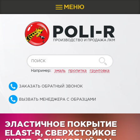
МЕНЮ
Toggle
navigation
P
O
L
I
-
R
ПРОИЗВОДСТВО И ПРОДАЖА ЛКМ
Например:
эмаль
пропитка
грунтовка
ЗАКАЗАТЬ ОБРАТНЫЙ ЗВОНОК
ВЫЗВАТЬ МЕНЕДЖЕРА С ОБРАЗЦАМИ
ЭЛАСТИЧНОЕ ПОКРЫТИЕ
ELAST-R, СВЕРХСТОЙКОЕ