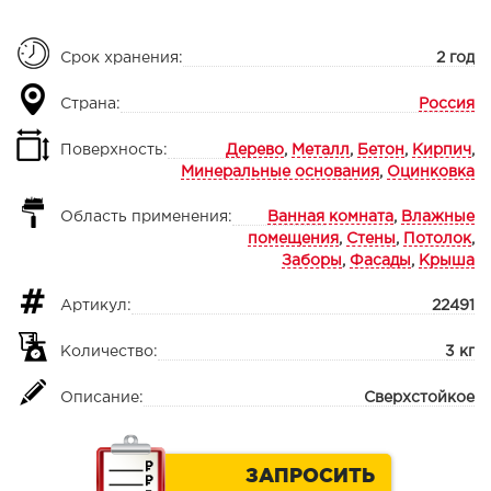
Срок хранения:
2 год
Страна:
Россия
Поверхность:
Дерево
,
Металл
,
Бетон
,
Кирпич
,
Минеральные основания
,
Оцинковка
Область применения:
Ванная комната
,
Влажные
помещения
,
Стены
,
Потолок
,
Заборы
,
Фасады
,
Крыша
Артикул:
22491
Количество:
3 кг
Описание:
Сверхстойкое
ЗАПРОСИТЬ