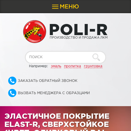
МЕНЮ
Toggle
navigation
P
O
L
I
-
R
ПРОИЗВОДСТВО И ПРОДАЖА ЛКМ
Например:
эмаль
пропитка
грунтовка
ЗАКАЗАТЬ ОБРАТНЫЙ ЗВОНОК
ВЫЗВАТЬ МЕНЕДЖЕРА С ОБРАЗЦАМИ
ЭЛАСТИЧНОЕ ПОКРЫТИЕ
ELAST-R, СВЕРХСТОЙКОЕ