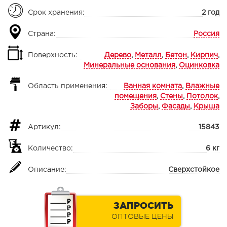
Срок хранения:
2 год
Страна:
Россия
Поверхность:
Дерево
,
Металл
,
Бетон
,
Кирпич
,
Минеральные основания
,
Оцинковка
Область применения:
Ванная комната
,
Влажные
помещения
,
Стены
,
Потолок
,
Заборы
,
Фасады
,
Крыша
Артикул:
15843
Количество:
6 кг
Описание:
Сверхстойкое
ЗАПРОСИТЬ
ОПТОВЫЕ ЦЕНЫ