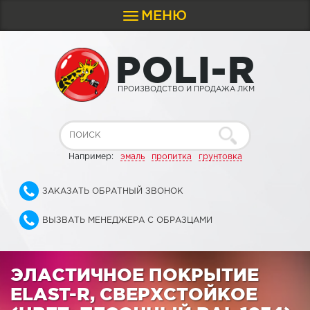
МЕНЮ
Toggle
navigation
P
O
L
I
-
R
ПРОИЗВОДСТВО И ПРОДАЖА ЛКМ
Например:
эмаль
пропитка
грунтовка
ЗАКАЗАТЬ ОБРАТНЫЙ ЗВОНОК
ВЫЗВАТЬ МЕНЕДЖЕРА С ОБРАЗЦАМИ
ЭЛАСТИЧНОЕ ПОКРЫТИЕ
ELAST-R, СВЕРХСТОЙКОЕ