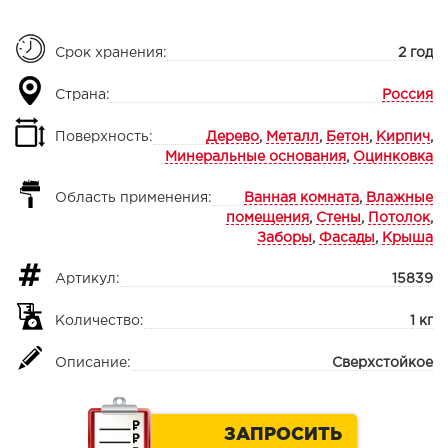
Срок хранения:
2 год
Страна:
Россия
Поверхность:
Дерево
,
Металл
,
Бетон
,
Кирпич
,
Минеральные основания
,
Оцинковка
Область применения:
Ванная комната
,
Влажные
помещения
,
Стены
,
Потолок
,
Заборы
,
Фасады
,
Крыша
Артикул:
15839
Количество:
1 кг
Описание:
Сверхстойкое
ЗАПРОСИТЬ