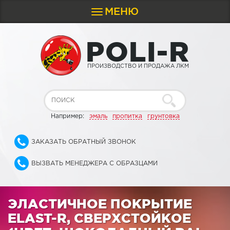
МЕНЮ
Toggle
navigation
P
O
L
I
-
R
ПРОИЗВОДСТВО И ПРОДАЖА ЛКМ
Например:
эмаль
пропитка
грунтовка
ЗАКАЗАТЬ ОБРАТНЫЙ ЗВОНОК
ВЫЗВАТЬ МЕНЕДЖЕРА С ОБРАЗЦАМИ
ЭЛАСТИЧНОЕ ПОКРЫТИЕ
ELAST-R, СВЕРХСТОЙКОЕ