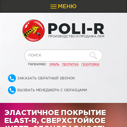
МЕНЮ
Toggle
navigation
P
O
L
I
-
R
ПРОИЗВОДСТВО И ПРОДАЖА ЛКМ
Например:
эмаль
пропитка
грунтовка
ЗАКАЗАТЬ ОБРАТНЫЙ ЗВОНОК
ВЫЗВАТЬ МЕНЕДЖЕРА С ОБРАЗЦАМИ
ЭЛАСТИЧНОЕ ПОКРЫТИЕ
ELAST-R, СВЕРХСТОЙКОЕ