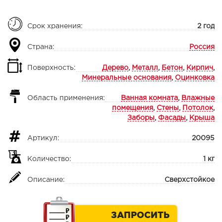
Срок хранения:
2 год
Страна:
Россия
Поверхность:
Дерево
,
Металл
,
Бетон
,
Кирпич
,
Минеральные основания
,
Оцинковка
Область применения:
Ванная комната
,
Влажные
помещения
,
Стены
,
Потолок
,
Заборы
,
Фасады
,
Крыша
Артикул:
20095
Количество:
1 кг
Описание:
Сверхстойкое
ЗАПРОСИТЬ