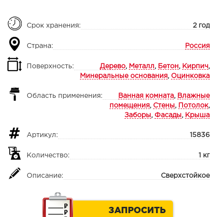
Срок хранения:
2 год
Страна:
Россия
Поверхность:
Дерево
,
Металл
,
Бетон
,
Кирпич
,
Минеральные основания
,
Оцинковка
Область применения:
Ванная комната
,
Влажные
помещения
,
Стены
,
Потолок
,
Заборы
,
Фасады
,
Крыша
Артикул:
15836
Количество:
1 кг
Описание:
Сверхстойкое
ЗАПРОСИТЬ