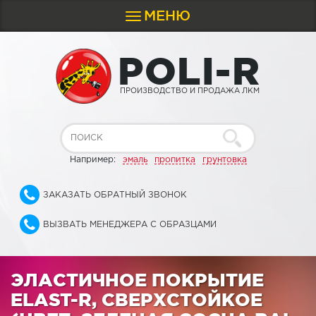
МЕНЮ
Toggle
navigation
P
O
L
I
-
R
ПРОИЗВОДСТВО И ПРОДАЖА ЛКМ
Например:
эмаль
пропитка
грунтовка
ЗАКАЗАТЬ ОБРАТНЫЙ ЗВОНОК
ВЫЗВАТЬ МЕНЕДЖЕРА С ОБРАЗЦАМИ
ЭЛАСТИЧНОЕ ПОКРЫТИЕ
ELAST-R, СВЕРХСТОЙКОЕ