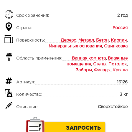
Срок хранения:
2 год
Страна:
Россия
Поверхность:
Дерево
,
Металл
,
Бетон
,
Кирпич
,
Минеральные основания
,
Оцинковка
Область применения:
Ванная комната
,
Влажные
помещения
,
Стены
,
Потолок
,
Заборы
,
Фасады
,
Крыша
Артикул:
16126
Количество:
3 кг
Описание:
Сверхстойкое
ЗАПРОСИТЬ