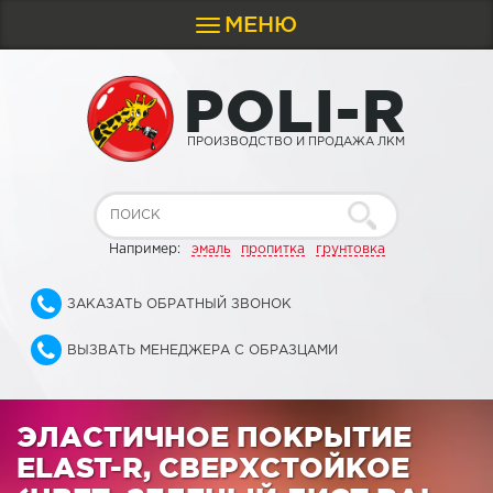
МЕНЮ
Toggle
navigation
P
O
L
I
-
R
ПРОИЗВОДСТВО И ПРОДАЖА ЛКМ
Например:
эмаль
пропитка
грунтовка
ЗАКАЗАТЬ ОБРАТНЫЙ ЗВОНОК
ВЫЗВАТЬ МЕНЕДЖЕРА С ОБРАЗЦАМИ
ЭЛАСТИЧНОЕ ПОКРЫТИЕ
ELAST-R, СВЕРХСТОЙКОЕ