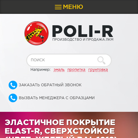
МЕНЮ
Toggle
navigation
P
O
L
I
-
R
ПРОИЗВОДСТВО И ПРОДАЖА ЛКМ
Например:
эмаль
пропитка
грунтовка
ЗАКАЗАТЬ ОБРАТНЫЙ ЗВОНОК
ВЫЗВАТЬ МЕНЕДЖЕРА С ОБРАЗЦАМИ
ЭЛАСТИЧНОЕ ПОКРЫТИЕ
ELAST-R, СВЕРХСТОЙКОЕ