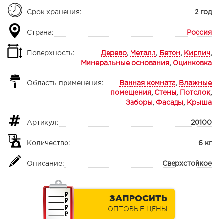
Срок хранения:
2 год
Страна:
Россия
Поверхность:
Дерево
,
Металл
,
Бетон
,
Кирпич
,
Минеральные основания
,
Оцинковка
Область применения:
Ванная комната
,
Влажные
помещения
,
Стены
,
Потолок
,
Заборы
,
Фасады
,
Крыша
Артикул:
20100
Количество:
6 кг
Описание:
Сверхстойкое
ЗАПРОСИТЬ
ОПТОВЫЕ ЦЕНЫ