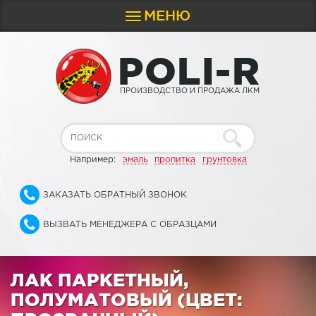
МЕНЮ
Toggle
navigation
P
O
L
I
-
R
ПРОИЗВОДСТВО И ПРОДАЖА ЛКМ
Например:
эмаль
пропитка
грунтовка
ЗАКАЗАТЬ ОБРАТНЫЙ ЗВОНОК
ВЫЗВАТЬ МЕНЕДЖЕРА С ОБРАЗЦАМИ
ЛАК ПАРКЕТНЫЙ,
ПОЛУМАТОВЫЙ (ЦВЕТ: