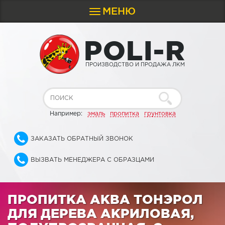
МЕНЮ
Toggle
navigation
P
O
L
I
-
R
ПРОИЗВОДСТВО И ПРОДАЖА ЛКМ
Например:
эмаль
пропитка
грунтовка
ЗАКАЗАТЬ ОБРАТНЫЙ ЗВОНОК
ВЫЗВАТЬ МЕНЕДЖЕРА С ОБРАЗЦАМИ
ПРОПИТКА АКВА ТОНЭРОЛ
ДЛЯ ДЕРЕВА АКРИЛОВАЯ,