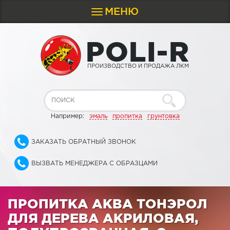
МЕНЮ
Toggle
navigation
P
O
L
I
-
R
ПРОИЗВОДСТВО И ПРОДАЖА ЛКМ
Например:
эмаль
пропитка
грунтовка
ЗАКАЗАТЬ ОБРАТНЫЙ ЗВОНОК
ВЫЗВАТЬ МЕНЕДЖЕРА С ОБРАЗЦАМИ
ПРОПИТКА АКВА ТОНЭРОЛ
ДЛЯ ДЕРЕВА АКРИЛОВАЯ,