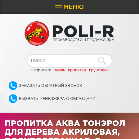
МЕНЮ
Toggle
navigation
P
O
L
I
-
R
ПРОИЗВОДСТВО И ПРОДАЖА ЛКМ
Например:
эмаль
пропитка
грунтовка
ЗАКАЗАТЬ ОБРАТНЫЙ ЗВОНОК
ВЫЗВАТЬ МЕНЕДЖЕРА С ОБРАЗЦАМИ
ПРОПИТКА АКВА ТОНЭРОЛ
ДЛЯ ДЕРЕВА АКРИЛОВАЯ,