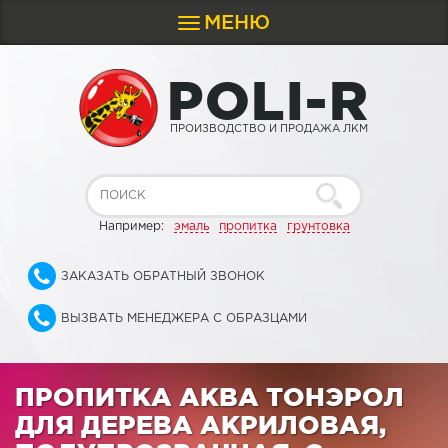
МЕНЮ
Toggle
navigation
P
O
L
I
-
R
ПРОИЗВОДСТВО И ПРОДАЖА ЛКМ
Например:
эмаль
пропитка
грунтовка
ЗАКАЗАТЬ ОБРАТНЫЙ ЗВОНОК
ВЫЗВАТЬ МЕНЕДЖЕРА С ОБРАЗЦАМИ
ПРОПИТКА АКВА ТОНЭРОЛ
ДЛЯ ДЕРЕВА АКРИЛОВАЯ,