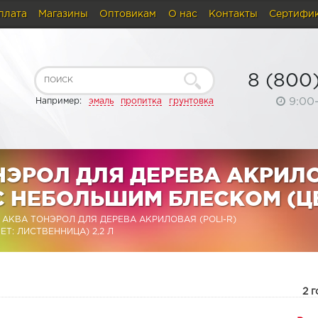
плата
Магазины
Оптовикам
О нас
Контакты
Сертифи
8 (800
9:00
Например:
эмаль
пропитка
грунтовка
НЭРОЛ ДЛЯ ДЕРЕВА АКРИЛ
С НЕБОЛЬШИМ БЛЕСКОМ (Ц
АКВА ТОНЭРОЛ ДЛЯ ДЕРЕВА АКРИЛОВАЯ (POLI-R)
Т: ЛИСТВЕННИЦА) 2,2 Л
:
2 г