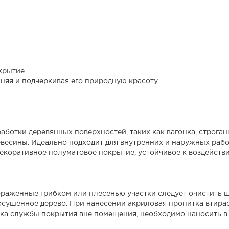
крытие
няя и подчеркивая его природную красоту
ботки деревянных поверхностей, таких как вагонка, строган
древесины. Идеально подходит для внутренних и наружных ра
коративное полуматовое покрытие, устойчивое к воздействию
раженные грибком или плесенью участки следует очистить 
росушенное дерево. При нанесении акриловая пропитка втир
ока службы покрытия вне помещения, необходимо наносить в 