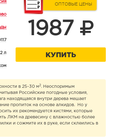
сия
ОПТОВЫЕ ЦЕНЫ
ево
1987
ады
117
КУПИТЬ
,2 л
ком
2
рхности в 25-30 м
. Неоспоримым
читывая Российские погодные условия,
ага находящаяся внутри дерева мешает
ание пропиток на основе алкидов. Но у
сить их рекомендуется кистями, которые
ить ЛКМ на древесину с влажностью более
илки и сожмите их в руке, если склеились в