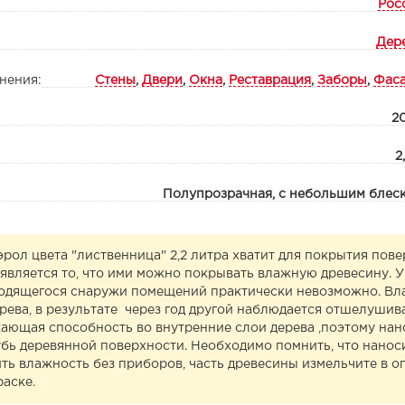
Рос
Дер
нения:
Стены
,
Двери
,
Окна
,
Реставрация
,
Заборы
,
Фас
20
2
Полупрозрачная, с небольшим блес
ол цвета "лиственница" 2,2 литра хватит для покрытия пове
является то, что ими можно покрывать влажную древесину. У
ходящегося снаружи помещений практически невозможно. Вл
ева, в результате через год другой наблюдается отшелушив
ающая способность во внутренние слои дерева ,поэтому нано
убь деревянной поверхности. Необходимо помнить, что нанос
ть влажность без приборов, часть древесины измельчите в оп
раске.