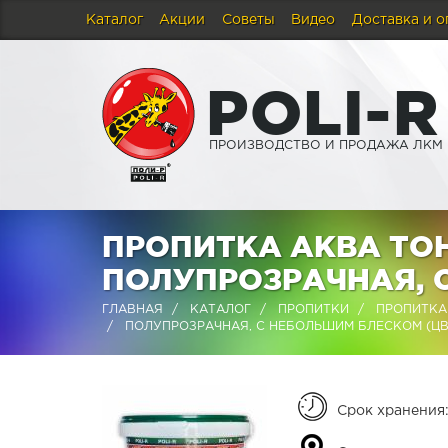
Каталог
Акции
Советы
Видео
Доставка и о
P
O
L
I
-
R
ПРОИЗВОДСТВО И ПРОДАЖА ЛКМ
ПРОПИТКА АКВА ТО
ПОЛУПРОЗРАЧНАЯ, 
ГЛАВНАЯ
КАТАЛОГ
ПРОПИТКИ
ПРОПИТКА 
ПОЛУПРОЗРАЧНАЯ, С НЕБОЛЬШИМ БЛЕСКОМ (ЦВЕ
Срок хранения