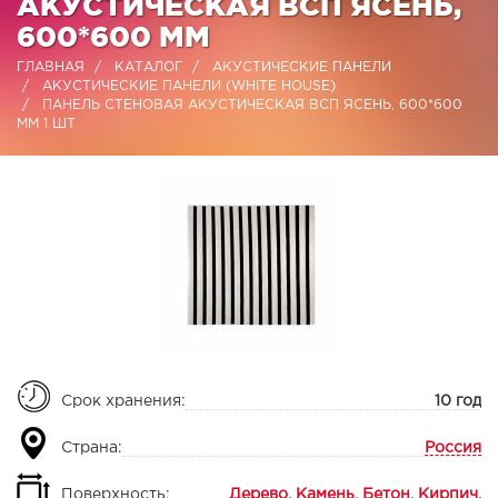
АКУСТИЧЕСКАЯ ВСП ЯСЕНЬ,
600*600 ММ
ГЛАВНАЯ
КАТАЛОГ
АКУСТИЧЕСКИЕ ПАНЕЛИ
АКУСТИЧЕСКИЕ ПАНЕЛИ (WHITE HOUSE)
ПАНЕЛЬ СТЕНОВАЯ АКУСТИЧЕСКАЯ ВСП ЯСЕНЬ, 600*600
ММ 1 ШТ
Срок хранения:
10 год
Страна:
Россия
Поверхность:
Дерево
,
Камень
,
Бетон
,
Кирпич
,