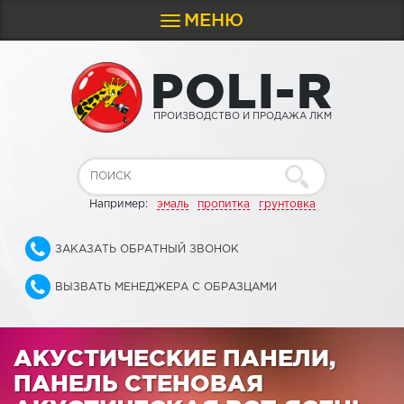
МЕНЮ
Toggle
navigation
P
O
L
I
-
R
ПРОИЗВОДСТВО И ПРОДАЖА ЛКМ
Например:
эмаль
пропитка
грунтовка
ЗАКАЗАТЬ ОБРАТНЫЙ ЗВОНОК
ВЫЗВАТЬ МЕНЕДЖЕРА С ОБРАЗЦАМИ
АКУСТИЧЕСКИЕ ПАНЕЛИ,
ПАНЕЛЬ СТЕНОВАЯ